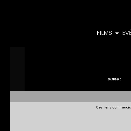
FILMS
ÉV
Durée :
Ces liens commerciau