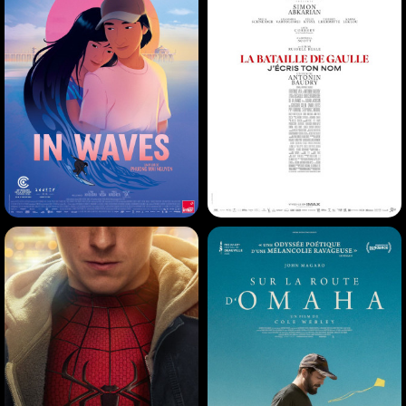
Histoire |
02h40
Animation |
01h28
IN WAVES
LA BATAILLE DE GAULLE -
PARTIE 2 : J'ÉCRIS TON
NOM
Animation |
01h31
Histoire |
02h37