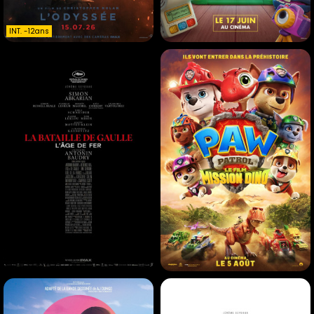
INT. -12ans
L'ODYSSÉE
TOY STORY 5
Action |
Animation |
02h52
01h42
INT. -12ans
LA BATAILLE DE GAULLE -
LA PAT' PATROUILLE : LE
PARTIE 1 : L'AGE DE FER
FILM MISSION DINO