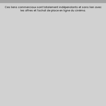
01h25
Animation |
01h28
Ces liens commerciaux sont totalement indépendants et sans lien avec
INT. -12ans
les offres et l'achat de place en ligne du cinéma.