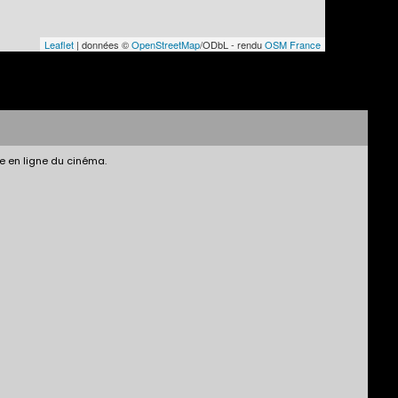
Leaflet
| données ©
OpenStreetMap
/ODbL - rendu
OSM France
e en ligne du cinéma.