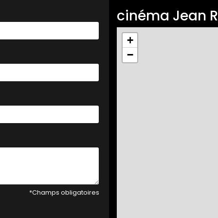
cinéma Jean R
+
−
*Champs obligatoires