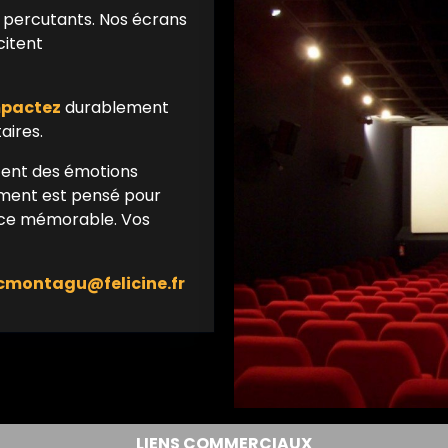
 percutants. Nos écrans
itent
pactez
durablement
aires.
itent des émotions
ment est pensé pour
nce mémorable. Vos
: cmontagu@felicine.fr
LIENS COMMERCIAUX