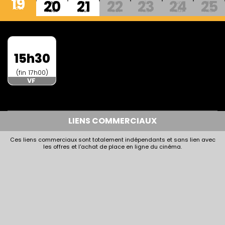
19
20
21
22
23
24
25
Jeu
Ven
Sam
Dim
Lun
Mar
Aout
Aout
Aout
Aout
Aout
Aout
Aout
15h30
(fin 17h00)
VF
LIENS COMMERCIAUX
Ces liens commerciaux sont totalement indépendants et sans lien avec
les offres et l'achat de place en ligne du cinéma.