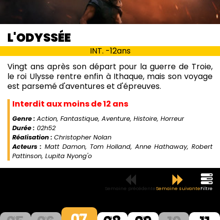
L'ODYSSÉE
INT. -12ans
Vingt ans après son départ pour la guerre de Troie,
le roi Ulysse rentre enfin à Ithaque, mais son voyage
est parsemé d'aventures et d'épreuves.
Interdit aux moins de 12 ans
Genre :
Action, Fantastique, Aventure, Histoire, Horreur
Durée :
02h52
Réalisation :
Christopher Nolan
Acteurs :
Matt Damon, Tom Holland, Anne Hathaway, Robert
Pattinson, Lupita Nyong'o
Semaine précédente
Semaine suivante
Filtre
07
Ven
Mer
Jeu
Sam
Dim
Lun
Mar