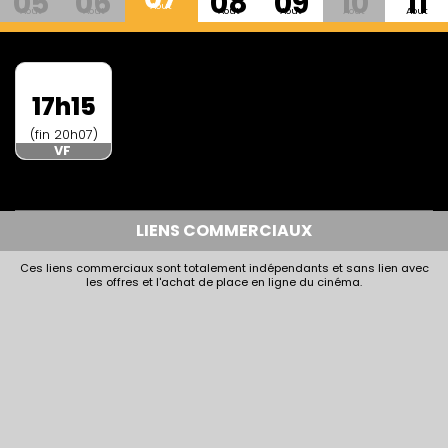
05
06
08
09
10
11
Aout
Aout
Aout
Aout
Aout
Aout
Aout
17h15
(fin 20h07)
VF
LIENS COMMERCIAUX
Ces liens commerciaux sont totalement indépendants et sans lien avec
les offres et l'achat de place en ligne du cinéma.