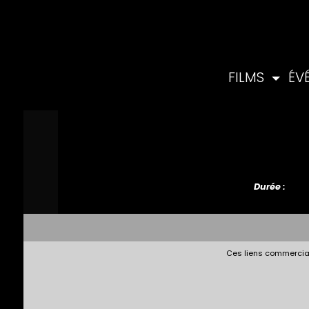
FILMS
ÉV
Durée :
Ces liens commerciau