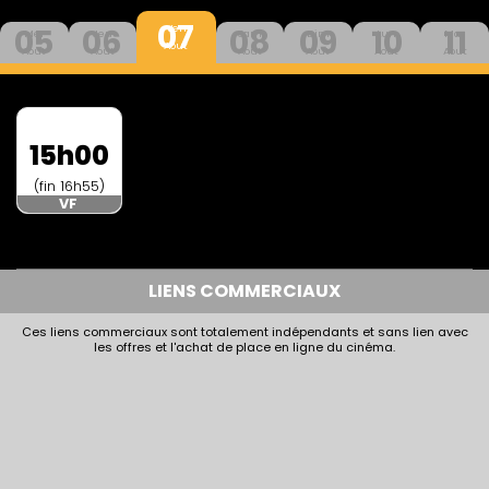
07
05
06
08
09
10
11
Ven
Mer
Jeu
Sam
Dim
Lun
Mar
Aout
Aout
Aout
Aout
Aout
Aout
Aout
15h00
(fin 16h55)
VF
LIENS COMMERCIAUX
Ces liens commerciaux sont totalement indépendants et sans lien avec
les offres et l'achat de place en ligne du cinéma.