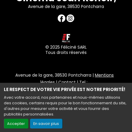
Avenue de la gare, 38530 Pontcharra
© 2025 Féliciné SARL
Tous droits réservés
Avenue de la gare, 38530 Pontcharra |
Mentions
légales
|
Contact
| Tel :
LE RESPECT DE VOTRE VIE PRIVÉE EST NOTRE PRIORITÉ!
Politique de confidentialité
Avec votre accord, nos partenaires et nous-mêmes utilisons
des cookies, certains requis pour le bon fonctionnement du site,
d'autres pour mesurer votre activité et vous fournir des
publicités personnalisées.
Haut de page
Accepter
En savoir plus
Création site internet www.erakys.com