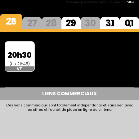
Semaine précédente
Semaine suivante
Filtre
26
27
28
29
30
31
01
Mer
Jeu
Ven
Sam
Dim
Lun
Mar
Aout
Aout
Aout
Aout
Aout
Aout
Sep.
20h30
(fin 21h45)
VF
LIENS COMMERCIAUX
Ces liens commerciaux sont totalement indépendants et sans lien avec
les offres et l'achat de place en ligne du cinéma.