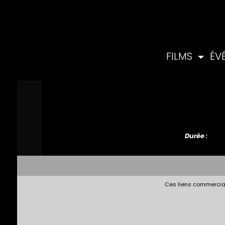
FILMS
ÉV
Durée :
Ces liens commerciau