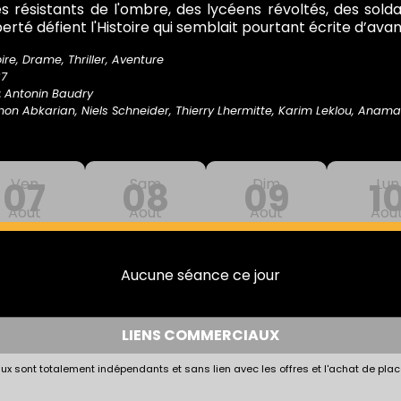
s résistants de l'ombre, des lycéens révoltés, des solda
berté défient l'Histoire qui semblait pourtant écrite d’ava
oire, Drame, Thriller, Aventure
37
:
Antonin Baudry
on Abkarian, Niels Schneider, Thierry Lhermitte, Karim Leklou, Anama
07
Ven
08
Sam
09
Dim
1
Lun
Aout
Aout
Aout
Aou
Aucune séance ce jour
LIENS COMMERCIAUX
x sont totalement indépendants et sans lien avec les offres et l'achat de plac