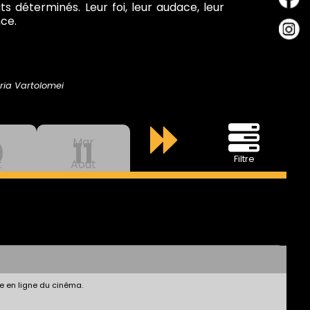
ts déterminés. Leur foi, leur audace, leur
nce.
ria Vartolomei
0
Mar
11
Filtre
t
Aout
e en ligne du cinéma.