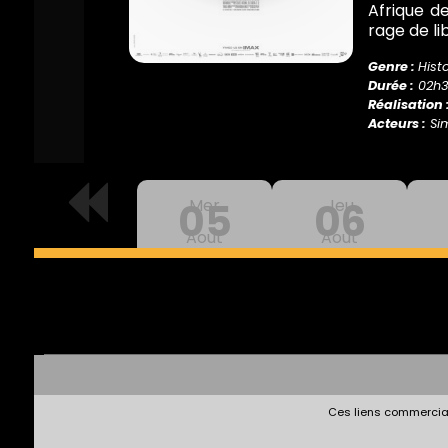
Afrique de
rage de li
Genre :
Hist
Durée :
02h
Réalisation 
Acteurs :
Sim
05
Mer
06
Jeu
Aout
Aout
Ces liens commerciau