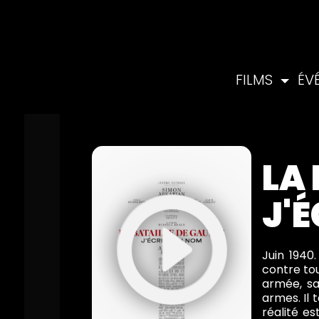
FILMS
ÉV
LA 
J'
Juin 1940
contre tou
armée, sa
armes. Il 
réalité es