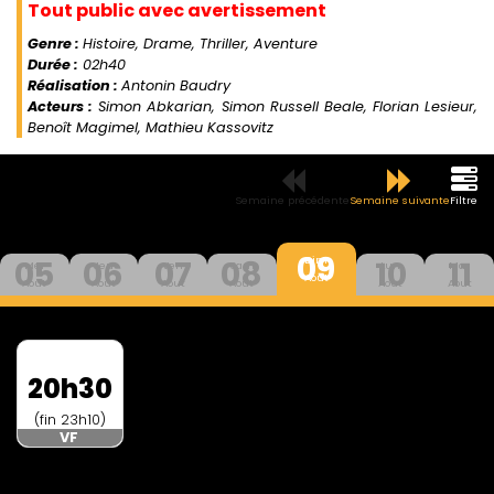
Tout public avec avertissement
Genre :
Histoire, Drame, Thriller, Aventure
Durée :
02h40
Réalisation :
Antonin Baudry
Acteurs :
Simon Abkarian, Simon Russell Beale, Florian Lesieur,
Benoît Magimel, Mathieu Kassovitz
Semaine précédente
Semaine suivante
Filtre
09
05
06
07
08
10
11
Dim
Mer
Jeu
Ven
Sam
Lun
Mar
Aout
Aout
Aout
Aout
Aout
Aout
Aout
20h30
(fin 23h10)
VF