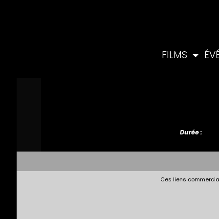
FILMS
ÉV
Durée :
Ces liens commerciau